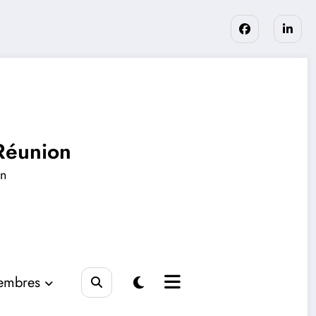
Réunion
en
embres