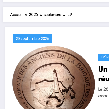
Accueil
2025
septembre
29
29 septembre 2025
ÉVÈN
Un
réu
Br
Le 28
assoc