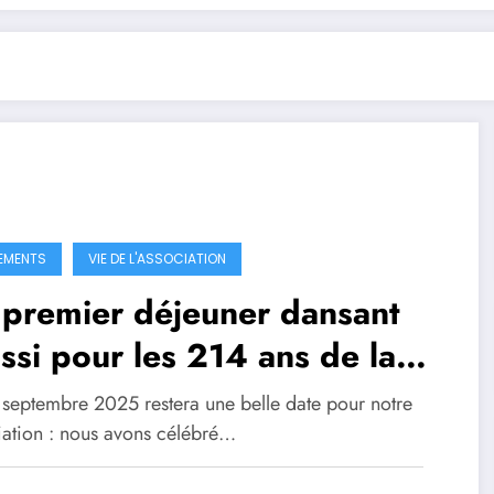
EMENTS
VIE DE L'ASSOCIATION
 premier déjeuner dansant
ssi pour les 214 ans de la
igade
 septembre 2025 restera une belle date pour notre
iation : nous avons célébré…