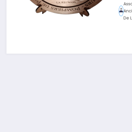
Ass
Anc
De 