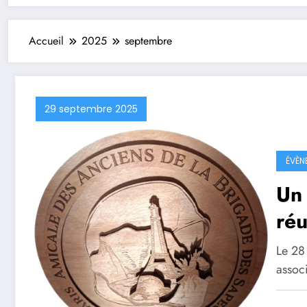
Accueil
2025
septembre
29 septembre 2025
ÉVÈN
Un
réu
Br
Le 28
assoc