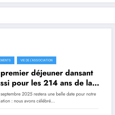
EMENTS
VIE DE L'ASSOCIATION
 premier déjeuner dansant
ssi pour les 214 ans de la
igade
 septembre 2025 restera une belle date pour notre
iation : nous avons célébré…