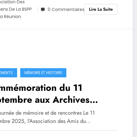
ociation Des
Lire La Suite
iens De La BSPP
0 Commentaires
La Réunion
EMENTS
MÉMOIRE ET HISTOIRE
mmémoration du 11
ptembre aux Archives
partementales
ournée de mémoire et de rencontres Le 11
mbre 2025, l’Association des Amis du…