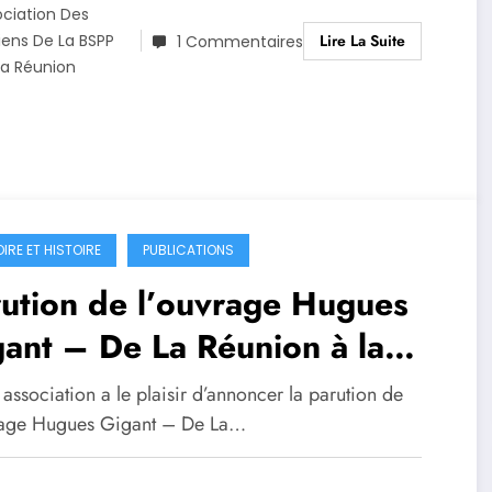
ociation Des
Lire La Suite
iens De La BSPP
1 Commentaires
La Réunion
IRE ET HISTOIRE
PUBLICATIONS
ution de l’ouvrage Hugues
ant – De La Réunion à la
igade de sapeurs-pompiers
association a le plaisir d’annoncer la parution de
Paris
rage Hugues Gigant – De La…