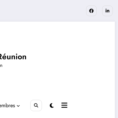
Réunion
en
embres